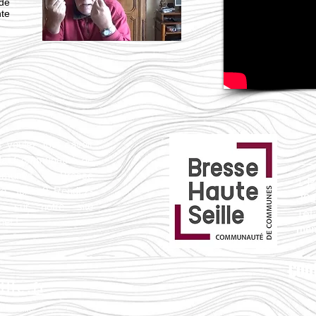
 de
nte
 voulez tout savoir
 la Communauté de
mmunes Bresse
1 P
e Seille ? Rendez-
39
s sur notre site
Tel
net !
mem
Con
lle.fr
e Seille