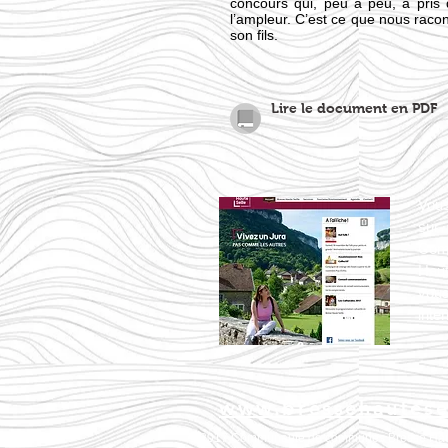
concours qui, peu à peu, a pris
l’ampleur. C’est ce que nous raco
son fils.
Lire le document en PDF
Vous
sur
Co
Haut
vou
inter
www.bressehautesei
© 2017 Communauté de communes Bresse Haut