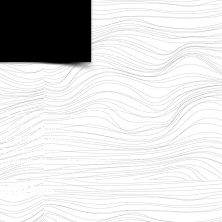
lace de la Mairie
140 BLETTERANS
: 03-84-44-46-80
oirelocale@bressehauteseille.fr
tactez-nous