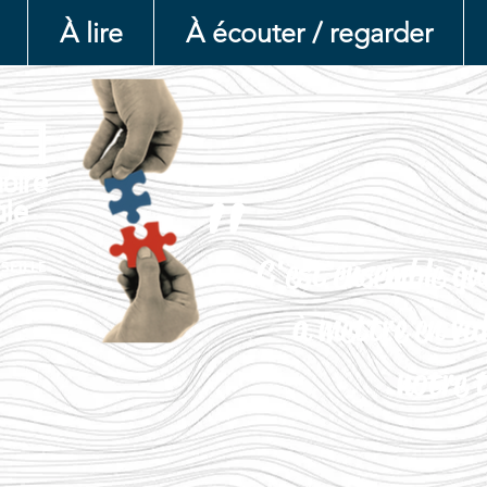
À lire
À écouter / regarder
"
C'est ensemble qu
à mettre en va
notre