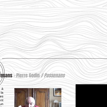
ssenans
- Pierre Godin
/ Passenans
 à
la
les
nt
un