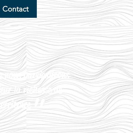
Contact
e nous parviendrons
leur
la richesse
de
"
territoire