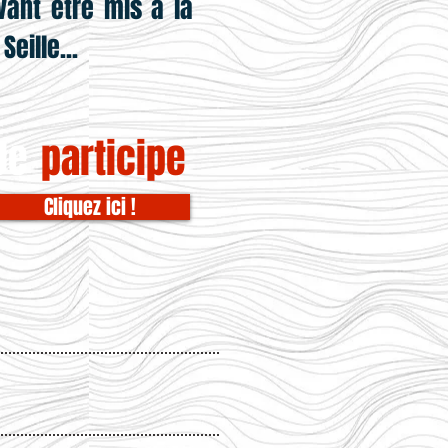
vant être mis à la
eille...
Je
participe
Cliquez ici !