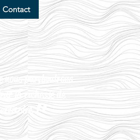
Contact
e nous parviendrons
leur
la richesse
de
"
territoire