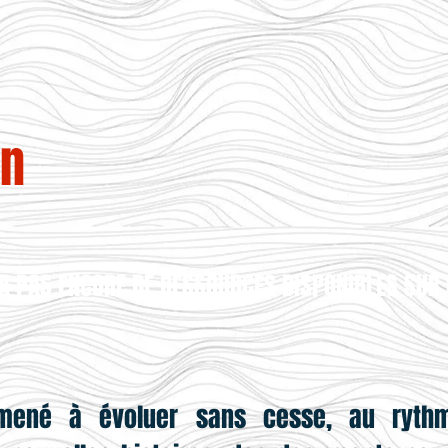
in
Y A PAS ENCORE DE RESSOURCES DISPONIBLES SU
mené à évoluer sans cesse, au ryth