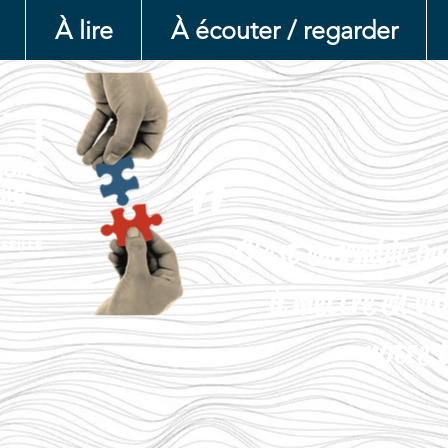
À lire
À écouter / regarder
"
C'est ensemble qu
à mettre en va
notre