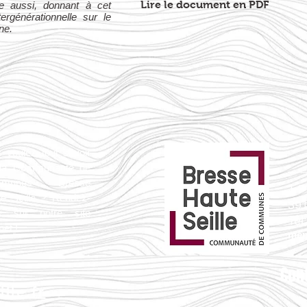
Lire le document en PDF
le aussi, donnant à cet
ergénérationnelle sur le
nne.
 voulez tout savoir
 la Communauté de
mmunes Bresse
1 P
e Seille ? Rendez-
39
s sur notre site
Tel
net !
mem
Con
lle.fr