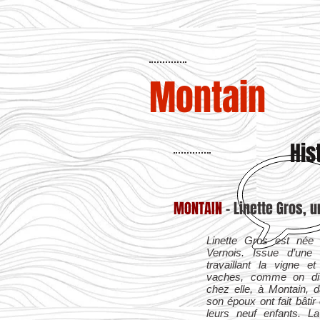
Montain
His
MONTAIN
- Linette Gros, u
Linette Gros est née
Vernois. Issue d’une f
travaillant la vigne 
vaches, comme on dit,
chez elle, à Montain, d
son époux ont fait bâtir
leurs neuf enfants. La