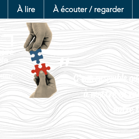
À lire
À écouter / regarder
"
C'est ensemble qu
à mettre en va
notre