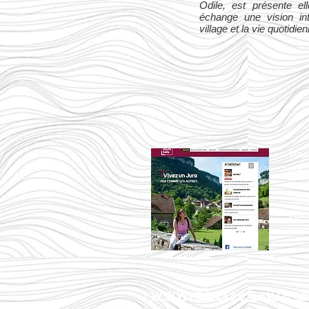
Odile, est présente el
échange une vision int
village et la vie quotidie
Vous
sur
Co
Haut
vou
inter
www.bressehautesei