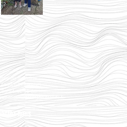
lace de la Mairie
140 BLETTERANS
: 03-84-44-46-80
oirelocale@bressehauteseille.fr
tactez-nous