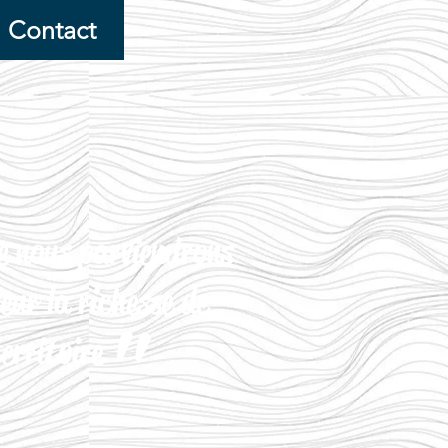
Contact
e nous parviendrons
leur
la richesse
de
"
territoire